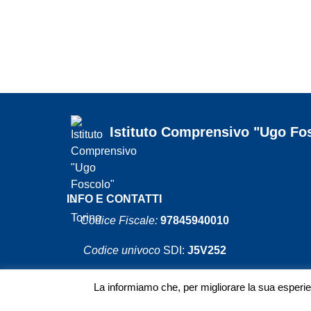
Istituto Comprensivo "Ugo Fos
INFO E CONTATTI
Codice Fiscale:
97845940010
Codice univoco
SDI:
J5V25
Codice Meccanografico:
TOIC8B600
La informiamo che, per migliorare la sua esper