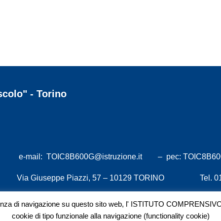
colo" - Torino
e-mail:
TOIC8B600G@istruzione.it
– pec:
TOIC8B600
2
Via Giuseppe Piazzi, 57 – 10129 TORINO
Tel. 
G
DICHIARAZIONE DI ACCESSIBILITA’
ienza di navigazione su questo sito web, l' ISTITUTO COMPRENSIVO FO
cookie di tipo funzionale alla navigazione (functionality cookie)