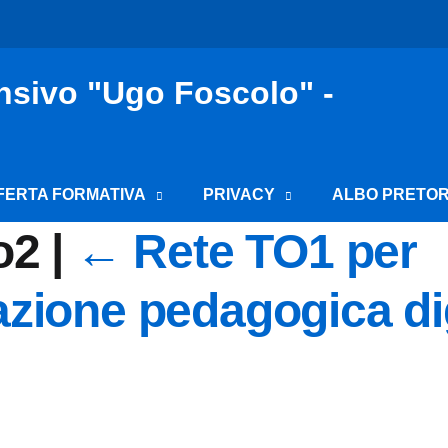
nsivo "Ugo Foscolo" -
FERTA FORMATIVA
PRIVACY
ALBO PRETOR
ro2
|
←
Rete TO1 per
azione pedagogica di