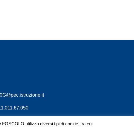
G@pec.istruzione.it
011.011.67.050
SCOLO utilizza diversi tipi di cookie, tra cui: