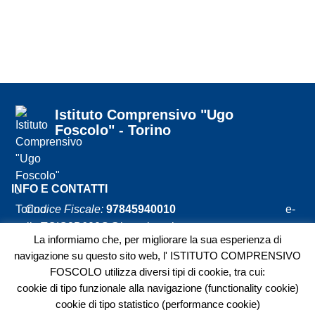
Istituto Comprensivo "Ugo
Foscolo" - Torino
INFO E CONTATTI
Codice Fiscale:
97845940010
e-
mail:
TOIC8B600G@istruzione.it
– pec:
La informiamo che, per migliorare la sua esperienza di
TOIC8B600G@pec.istruzione.it
navigazione su questo sito web, l' ISTITUTO COMPRENSIVO
FOSCOLO utilizza diversi tipi di cookie, tra cui:
Codice univoco
SDI:
J5V252
Via
cookie di tipo funzionale alla navigazione (functionality cookie)
Giuseppe Piazzi, 57 – 10129 TORINO
Tel.
cookie di tipo statistico (performance cookie)
011.011.67.050