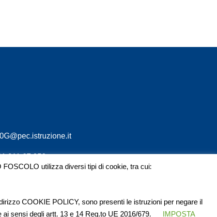
G@pec.istruzione.it
011.011.67.050
SCOLO utilizza diversi tipi di cookie, tra cui:
ndirizzo COOKIE POLICY, sono presenti le istruzioni per negare il
e ai sensi degli artt. 13 e 14 Reg.to UE 2016/679.
IMPOSTA