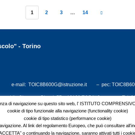
1
2
3
…
14
colo" - Torino
e-mail:
TOIC8B600G@istruzione.it
– pec:
TOIC8B600
2
Via Giuseppe Piazzi, 57 – 10129 TORINO
Tel. 
ienza di navigazione su questo sito web, l' ISTITUTO COMPRENSIVO FO
G
DICHIARAZIONE DI ACCESSIBILITA’
cookie di tipo funzionale alla navigazione (functionality cookie)
cookie di tipo statistico (performance cookie)
navigazione. Al link del regolamento Europeo, che può consultare all'i
ACCETTA" o continuando la navigazione, saranno attivati tutti i cooki