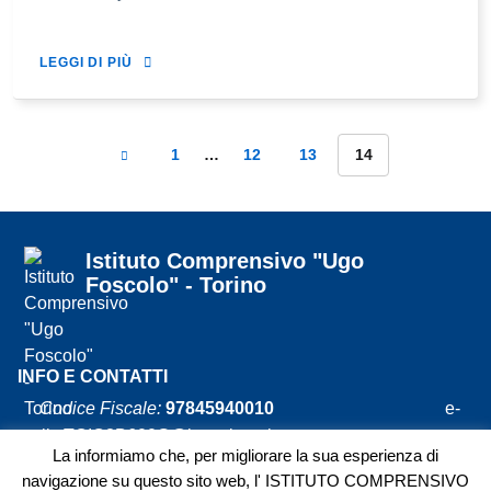
LEGGI DI PIÙ
1
…
12
13
14
Istituto Comprensivo "Ugo
Foscolo" - Torino
INFO E CONTATTI
Codice Fiscale:
97845940010
e-
mail:
TOIC8B600G@istruzione.it
– pec:
La informiamo che, per migliorare la sua esperienza di
TOIC8B600G@pec.istruzione.it
navigazione su questo sito web, l' ISTITUTO COMPRENSIVO